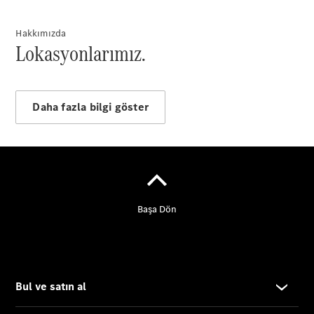
Fiyat Listesi
Kullanılmış
Hakkımızda
Otomobiller
Lokasyonlarımız.
Daha fazla bilgi göster
Kullanılmış
Otomobiller
Hakkında
Kullanılmış
Otomobil
Ara
Dijital
Hizmetler