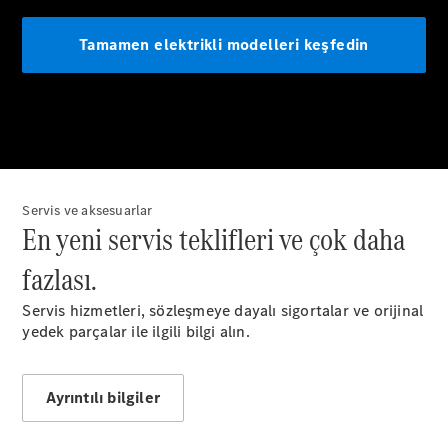
Genel Bakış
Satış
Kampanyaları
Sıfır
Otomobiller
Servis ve aksesuarlar
En yeni servis teklifleri ve çok daha
fazlası.
Modellere
Servis hizmetleri, sözleşmeye dayalı sigortalar ve orijinal
Genel Bakış
yedek parçalar ile ilgili bilgi alın.
Konfigüratör
Araç
Karşılaştırma
Ayrıntılı bilgiler
Sıfır
Otomobil
Ara