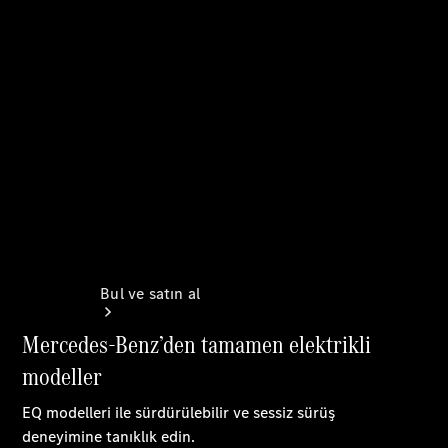
Online
Servis
Randevusu
Test sürüşü
Konfigüratör
Bul ve satın al