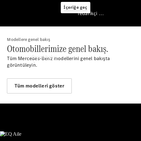
İçeriğe geç
Tedarikçi / Veri koruması
Modellere genel bakış
Tedarikçi / Veri
Otomobillerimize genel bakış.
koruması
Genel bakış
Tüm Mercedes-Benz modellerini genel bakışta
görüntüleyin.
Tüm modelleri göster
Ana sayfa
İletişim