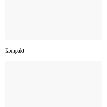
Kompakt